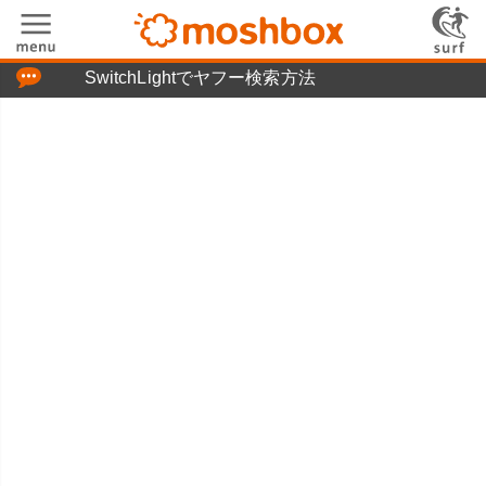
「つぶやき」の使い方
SwitchLightでヤフー検索方法
moshboxについて
moshる!とは
お問い合わせ
ニュースリリース
プライバシーポリシー
利用規約
広告掲載について