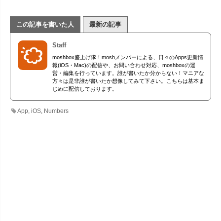
この記事を書いた人
最新の記事
Staff
moshbox盛上げ隊！moshメンバーによる、日々のApps更新情
報(iOS・Mac)の配信や、お問い合わせ対応、moshboxの運
営・編集を行っています。誰が書いたか分からない！マニアな
方々は是非誰が書いたか想像してみて下さい。こちらは基本ま
じめに配信しております。
App
,
iOS
,
Numbers