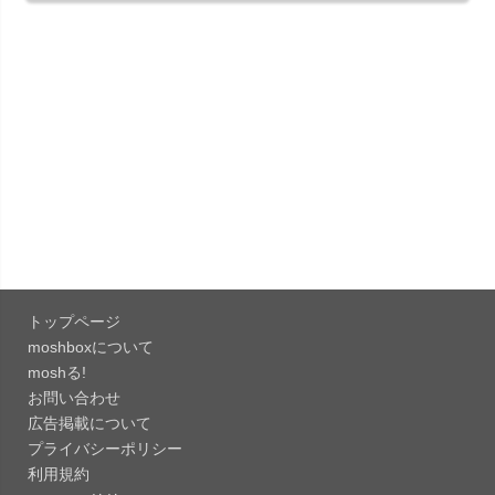
Liguid G...
「Pokémon GO 0.423.1」iOS向け最新版をリリー
ス。
「OneDrive 26.134.0713」Mac向け最新版をリリ
ース。...
「Microsoft OneDrive 18.6.7」iOS向け最新版を...
「Pokémon GO 0.423.0」iOS向け最新版をリリー
ス。
トップページ
「Evernote 11.28.2」Mac向け最新版をリリー
moshboxについて
ス。AIプロ...
moshる!
お問い合わせ
「Minecraft: クラフト、建築、サバイバル
広告掲載について
26.40」iOS向...
プライバシーポリシー
「Google Chrome - ウェブブラウザ
利用規約