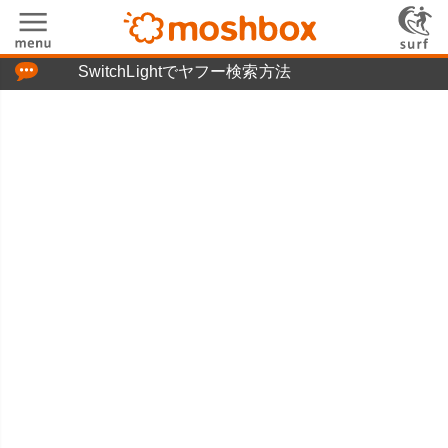
「つぶやき」の使い方
SwitchLightでヤフー検索方法
moshboxについて
moshる!とは
お問い合わせ
ニュースリリース
プライバシーポリシー
利用規約
広告掲載について