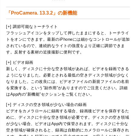
「ProCamera. 13.3.2」の新機能
[+] 調節可能なトーチライト
フラッシュアイコンをタップして押したままにすると、トーチライ
トをオンにできます。最新のiPhoneには細かなコントロールが追加
されているので、連続的なライトの強度をより正確に調節できま
す。反射する素材の近接撮影に便利です。
[+] ビデオ録画
新しく、ディスクに十分な空き領域があれば、ビデオを録画できる
ようになりました。必要とされる最低の空きディスク領域が少なく
なりました。この改良には、ビデオファイルの新規ファイルの名前
を変換する、という”副作用”がありますのでご注意ください。詳細
はApp内の“新機能”セクションをご覧ください。
[+] ディスクの空き領域が少ない場合の録画
ビデオをカメラロールに録画する場合、録画後ビデオを保存するた
めに、ディスクに十分な空き領域が必要です。ディスクの空き領域
が少ない場合、ビデオはApp内で保管されます。ディスクに十分な
空き領域が確保されると、録画は自動的にカメラロールに保存され