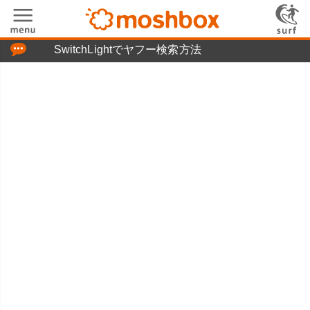
「つぶやき」の使い方
SwitchLightでヤフー検索方法
moshboxについて
moshる!とは
お問い合わせ
ニュースリリース
プライバシーポリシー
利用規約
広告掲載について