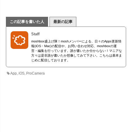
この記事を書いた人
最新の記事
Staff
moshbox盛上げ隊！moshメンバーによる、日々のApps更新情
報(iOS・Mac)の配信や、お問い合わせ対応、moshboxの運
営・編集を行っています。誰が書いたか分からない！マニアな
方々は是非誰が書いたか想像してみて下さい。こちらは基本ま
じめに配信しております。
App
,
iOS
,
ProCamera