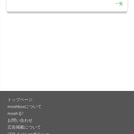
一覧
「Google Chrome - ウェブブラウザ
151.0.7922....
「Microsoft Outlook 5.2630.0」iOS向け最新版...
「Google カレンダー 26.29.4」iOS向け最新版を
リリース。...
「Instagram 441.0.0」iOS向け最新版をリリー
ス。
「Google ドライブ - 安全なオンライン ストレー
ジ 4.2631...
トップページ
「Google 翻訳 10.31.311」iOS向け最新版をリリ
moshboxについて
ース。
moshる!
お問い合わせ
「Microsoft Excel 2.112.3」iOS向け最新版をリ
広告掲載について
リ...
プライバシーポリシー