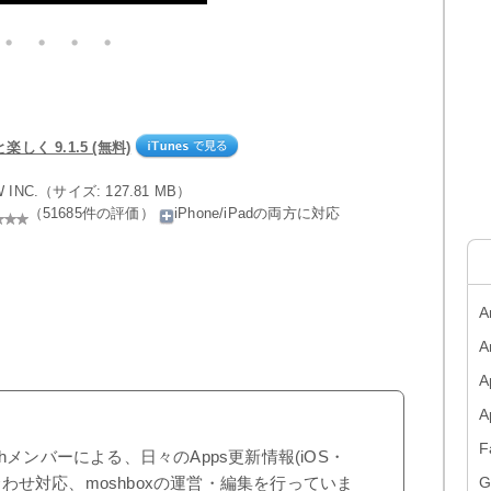
しく 9.1.5 (無料)
W INC.（サイズ: 127.81 MB）
（51685件の評価）
iPhone/iPadの両方に対応
A
A
A
F
shメンバーによる、日々のApps更新情報(iOS・
合わせ対応、moshboxの運営・編集を行っていま
G