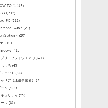
「Google Chrome - ウェブブラウ
OW TO
(1,165)
ザ 151.0.7922....
OS
(1,712)
「Microsoft Outlook 5.2630.0」iOS
ac･PC
(512)
向け最新版...
intendo Switch
(21)
「Google カレンダー 26.29.4」iOS
layStation 4
(20)
向け最新版をリリース。...
NS
(161)
「Instagram 441.0.0」iOS向け最新
indows
(418)
版をリリース。
アプリ・ソフトウエア
(1,621)
おもしろ
「Google ドライブ - 安全なオンラ
(43)
イン ストレージ 4.2631...
ガジェット
(86)
キャリア（通信事業者）
(4)
ゲーム
(418)
セキュリティ
(25)
ツール
(63)