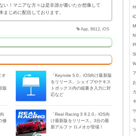
ない！マニアな方々は是非誰が書いたか想像して
H
本まじめに配信しております。
i
M
App
,
B612
,
iOS
N
P
S
W
なオ
「Keynote 5.0」iOS向け最新版
をリリース。シェイプやテキス
最新版
トボックス内の縦書き入力に対
応など
S向
「Real Racing 3 8.2.0」iOS向
の修
け最新版をリリース。3台の最
新アルファ ロメオが登場！