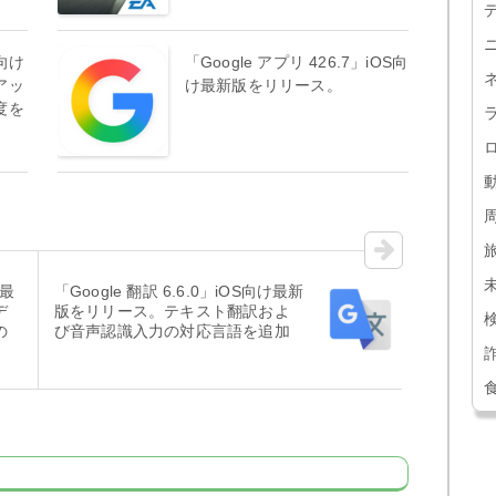
S向け
「Google アプリ 426.7」iOS向
アッ
け最新版をリリース。
度を
け最
「Google 翻訳 6.6.0」iOS向け最新
デ
版をリリース。テキスト翻訳およ
の
び音声認識入力の対応言語を追加