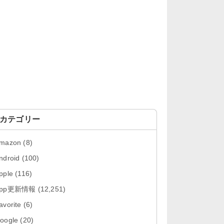
「LINE 26.12.0」iOS向け最新版を
リリース。Liguid G...
「Pokémon GO 0.423.1」iOS向け
最新版をリリース。
「OneDrive 26.134.0713」Mac向
け最新版をリリース。...
「Microsoft OneDrive 18.6.7」iOS
向け最新版を...
カテゴリー
「Pokémon GO 0.423.0」iOS向け
mazon
(8)
最新版をリリース。
ndroid
(100)
「Evernote 11.28.2」Mac向け最新
pple
(116)
版をリリース。AIプロ...
App更新情報
(12,251)
「Minecraft: クラフト、建築、サバ
avorite
(6)
イバル 26.40」iOS向...
oogle
(20)