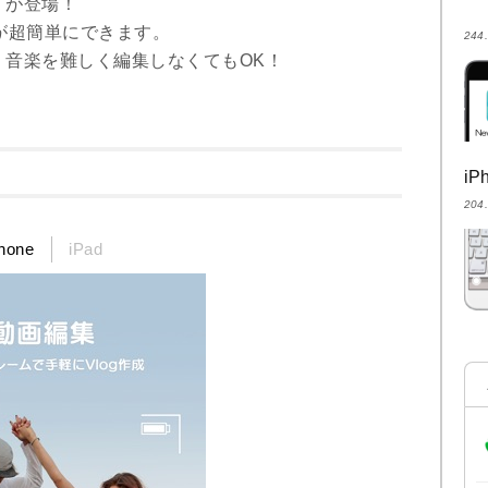
」が登場！
が超簡単にできます。
24
・音楽を難しく編集しなくてもOK！
i
20
hone
iPad