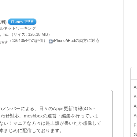
無料)
ャルネットワーキング
ter, Inc.（サイズ: 126.18 MB）
（1364054件の評価）
iPhone/iPadの両方に対応
A
A
A
shメンバーによる、日々のApps更新情報(iOS・
合わせ対応、moshboxの運営・編集を行っていま
ない！マニアな方々は是非誰が書いたか想像して
F
本まじめに配信しております。
G