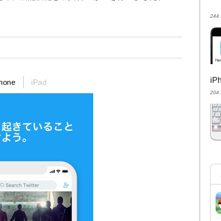
24
i
hone
iPad
20