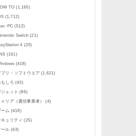
「Firefox 高速・プライベートなブ
OW TO
(1,165)
ラウザー 153.2」iOS向け...
OS
(1,712)
「Google アプリ 432.8」iOS向け
ac･PC
(512)
最新版をリリース。
intendo Switch
(21)
「X 12.14」iOS向け最新版をリリ
layStation 4
(20)
ース。
NS
(161)
「LINE 26.3.1」Mac向け最新版を
indows
(418)
リリース。
アプリ・ソフトウエア
(1,621)
おもしろ
「YouTube 21.31.3」iOS向け最新
(43)
版をリリース。
ガジェット
(86)
キャリア（通信事業者）
(4)
ゲーム
(418)
セキュリティ
(25)
ツール
(63)