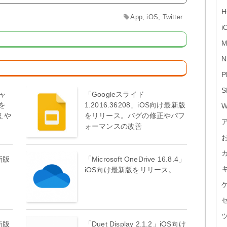
H
App
,
iOS
,
Twitter
i
M
N
P
S
ャ
「Googleスライド
版を
1.2016.36208」iOS向け最新版
W
えや
をリリース。バグの修正やパフ
ォーマンスの改善
新版
「Microsoft OneDrive 16.8.4」
iOS向け最新版をリリース。
新版
「Duet Display 2.1.2」iOS向け