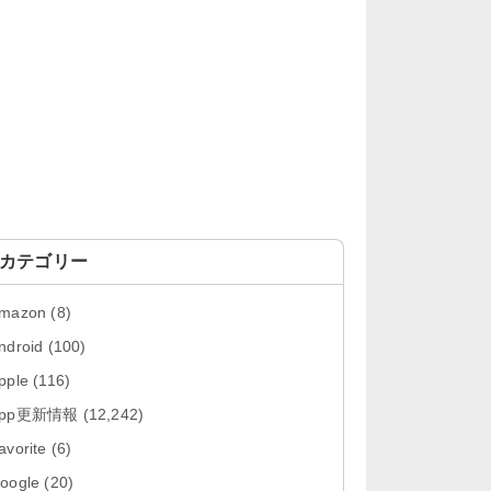
「Google カレンダー 26.29.4」iOS
向け最新版をリリース。...
「Instagram 441.0.0」iOS向け最新
版をリリース。
「Google ドライブ - 安全なオンラ
イン ストレージ 4.2631...
「Google 翻訳 10.31.311」iOS向
け最新版をリリース。
カテゴリー
「Microsoft Excel 2.112.3」iOS向
mazon
(8)
け最新版をリリ...
ndroid
(100)
「Microsoft PowerPoint 2.112.3」
pple
(116)
iOS向け最...
App更新情報
(12,242)
「Microsoft Word 2.112.3」iOS向
avorite
(6)
け最新版をリリー...
oogle
(20)