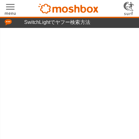
「つぶやき」の使い方
SwitchLightでヤフー検索方法
moshboxについて
moshる!とは
お問い合わせ
ニュースリリース
プライバシーポリシー
利用規約
広告掲載について