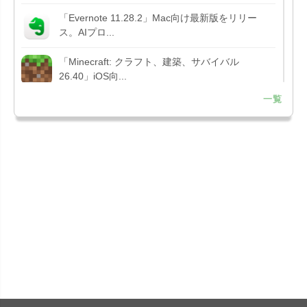
「Evernote 11.28.2」Mac向け最新版をリリー
ス。AIプロ...
「Minecraft: クラフト、建築、サバイバル
26.40」iOS向...
一覧
「Google Chrome - ウェブブラウザ
151.0.7922....
「Microsoft Outlook 5.2630.0」iOS向け最新版...
「Google カレンダー 26.29.4」iOS向け最新版を
リリース。...
「Instagram 441.0.0」iOS向け最新版をリリー
ス。
「Google ドライブ - 安全なオンライン ストレー
ジ 4.2631...