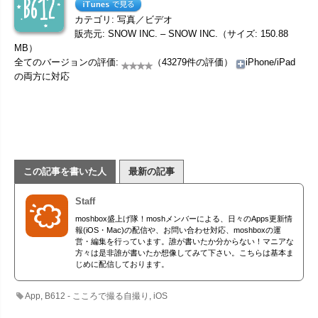
カテゴリ: 写真／ビデオ
販売元: SNOW INC. – SNOW INC.（サイズ: 150.88
MB）
全てのバージョンの評価:
（43279件の評価）
iPhone/iPad
の両方に対応
この記事を書いた人
最新の記事
Staff
moshbox盛上げ隊！moshメンバーによる、日々のApps更新情
報(iOS・Mac)の配信や、お問い合わせ対応、moshboxの運
営・編集を行っています。誰が書いたか分からない！マニアな
方々は是非誰が書いたか想像してみて下さい。こちらは基本ま
じめに配信しております。
App
,
B612 - こころで撮る自撮り
,
iOS