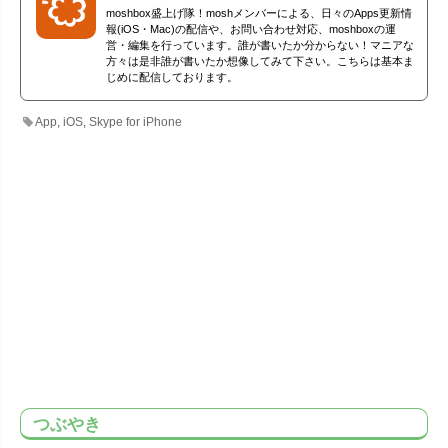
moshbox盛上げ隊！moshメンバーによる、日々のApps更新情
報(iOS・Mac)の配信や、お問い合わせ対応、moshboxの運
営・編集を行っています。誰が書いたか分からない！マニアな
方々は是非誰が書いたか想像してみて下さい。こちらは基本ま
じめに配信しております。
App
,
iOS
,
Skype for iPhone
つぶやき