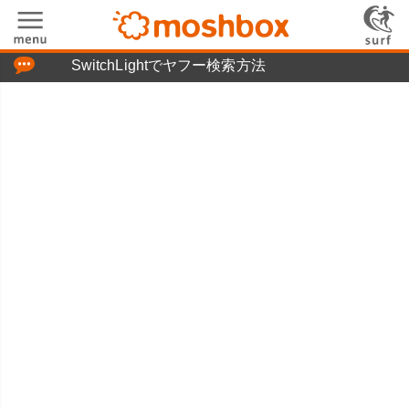
「つぶやき」の使い方
SwitchLightでヤフー検索方法
moshboxについて
moshる!とは
お問い合わせ
ニュースリリース
プライバシーポリシー
利用規約
広告掲載について