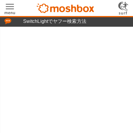
「つぶやき」の使い方
SwitchLightでヤフー検索方法
moshboxについて
moshる!とは
お問い合わせ
ニュースリリース
プライバシーポリシー
利用規約
広告掲載について