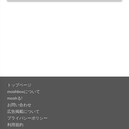
151.0.7922....
「Microsoft Outlook 5.2630.0」iOS向け最新版...
「Google カレンダー 26.29.4」iOS向け最新版を
リリース。...
「Instagram 441.0.0」iOS向け最新版をリリー
ス。
「Google ドライブ - 安全なオンライン ストレー
ジ 4.2631...
トップページ
「Google 翻訳 10.31.311」iOS向け最新版をリリ
moshboxについて
ース。
moshる!
お問い合わせ
「Microsoft Excel 2.112.3」iOS向け最新版をリ
広告掲載について
リ...
プライバシーポリシー
「Microsoft PowerPoint 2.112.3」iOS向け最...
利用規約