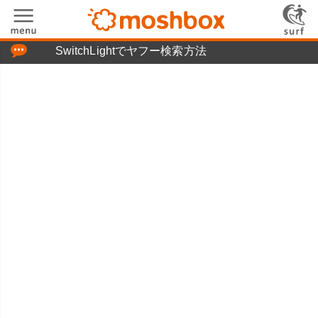
「つぶやき」の使い方
SwitchLightでヤフー検索方法
moshboxについて
moshる!とは
お問い合わせ
ニュースリリース
プライバシーポリシー
利用規約
広告掲載について