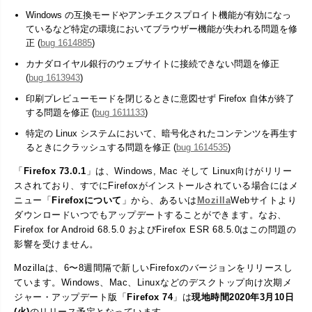
Windows の互換モードやアンチエクスプロイト機能が有効になっ
ているなど特定の環境においてブラウザー機能が失われる問題を修
正 (
bug 1614885
)
カナダロイヤル銀行のウェブサイトに接続できない問題を修正
(
bug 1613943
)
印刷プレビューモードを閉じるときに意図せず Firefox 自体が終了
する問題を修正 (
bug 1611133
)
特定の Linux システムにおいて、暗号化されたコンテンツを再生す
るときにクラッシュする問題を修正 (
bug 1614535
)
「
Firefox 73.0.1
」は、Windows, Mac そして Linux向けがリリー
スされており、すでにFirefoxがインストールされている場合にはメ
ニュー「
Firefoxについて
」から、あるいは
Mozilla
Webサイトより
ダウンロードいつでもアップデートすることができます。なお、
Firefox for Android 68.5.0 およびFirefox ESR 68.5.0はこの問題の
影響を受けません。
Mozillaは、6〜8週間隔で新しいFirefoxのバージョンをリリースし
ています。Windows、Mac、Linuxなどのデスクトップ向け次期メ
ジャー・アップデート版「
Firefox 74
」は
現地時間2020年3月10日
(火)
のリリース予定となっています。